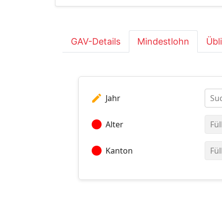
GAV-Details
Mindestlohn
Übl
edit
Jahr
Suc
circle
Alter
Fül
circle
Kanton
Fül