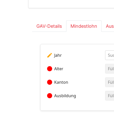
GAV-Details
Mindestlohn
Aus
edit
Jahr
Suc
circle
Alter
Fül
circle
Kanton
Fül
circle
Ausbildung
Fül