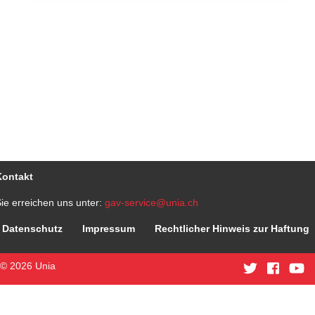
Kontakt
ie erreichen uns unter:
gav-service@unia.ch
Datenschutz
Impressum
Rechtlicher Hinweis zur Haftung
© 2026 Unia