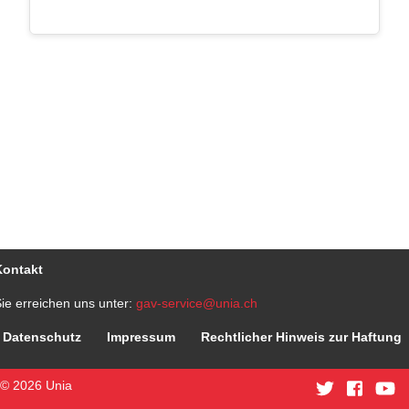
Kontakt
ie erreichen uns unter:
gav-service@unia.ch
Datenschutz
Impressum
Rechtlicher Hinweis zur Haftung
© 2026 Unia