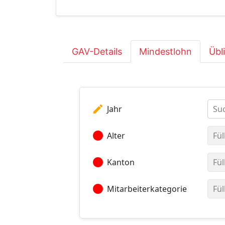
GAV-Details
Mindestlohn
Übl
edit
Jahr
Suc
circle
Alter
Fül
circle
Kanton
Fül
circle
Mitarbeiterkategorie
Fül