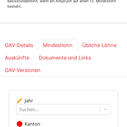
Basisstundenlohn, wenn ein Anspruch auf einen 13. Monatslohn
besteht.
GAV-Details
Mindestlohn
Übliche Löhne
Auskünfte
Dokumente und Links
GAV-Versionen
edit
Jahr
Suchen...
circle
Kanton