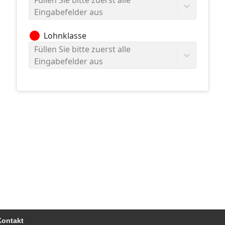
Füllen Sie bitte zuerst alle
Eingabefelder aus
circle
Lohnklasse
Füllen Sie bitte zuerst alle
Eingabefelder aus
Kontakt