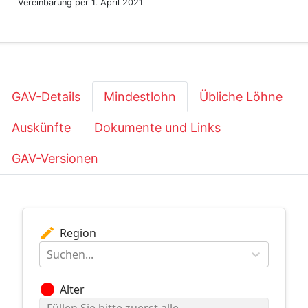
Vereinbarung per 1. April 2021
GAV-Details
Mindestlohn
Übliche Löhne
Auskünfte
Dokumente und Links
GAV-Versionen
edit
Region
Suchen...
circle
Alter