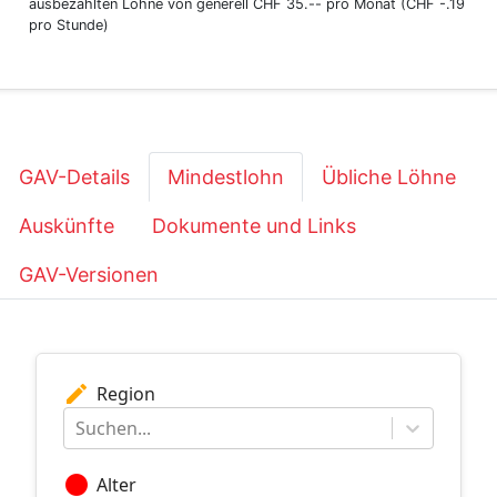
ausbezahlten Löhne von generell CHF 35.-- pro Monat (CHF -.19
pro Stunde)
GAV-Details
Mindestlohn
Übliche Löhne
Auskünfte
Dokumente und Links
GAV-Versionen
edit
Region
Suchen...
circle
Alter