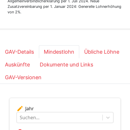
Allgemeinverbindlicherklärung per 1. Juli 2024. Neue
Zusatzvereinbarung per 1. Januar 2024: Generelle Lohnerhöhung
von 2%.
GAV-Details
Mindestlohn
Übliche Löhne
Auskünfte
Dokumente und Links
GAV-Versionen
edit
Jahr
Suchen...