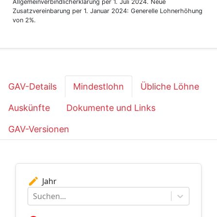
Allgemeinverbindlicherklärung per 1. Juli 2024. Neue
Zusatzvereinbarung per 1. Januar 2024: Generelle Lohnerhöhung
von 2%.
GAV-Details
Mindestlohn
Übliche Löhne
Auskünfte
Dokumente und Links
GAV-Versionen
edit
Jahr
Suchen...