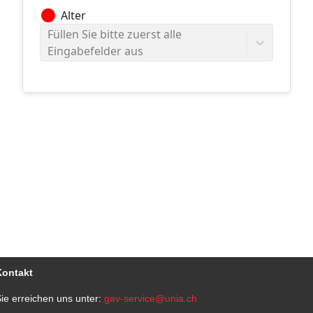
circle
Alter
Füllen Sie bitte zuerst alle
Eingabefelder aus
Kontakt
ie erreichen uns unter:
gav-service@unia.ch