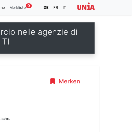
0
hne
Merkliste
DE
FR
IT
rcio nelle agenzie di
 TI
Merken
rache.