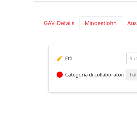
GAV-Details
Mindestlohn
Aus
edit
Età
Suc
circle
Categoria di collaboratori
Fül