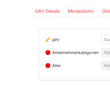
GAV-Details
Mindestlohn
Übl
edit
Jahr
Suc
circle
Arbeitnehmerkategorien
Fül
circle
Alter
Fül