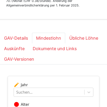
70.–/Monat (CHF 0.38/Stunde). Änderung der
Allgemeinverbindlicherklärung per 1. Februar 2025.
GAV-Details
Mindestlohn
Übliche Löhne
Auskünfte
Dokumente und Links
GAV-Versionen
edit
Jahr
Suchen...
circle
Alter