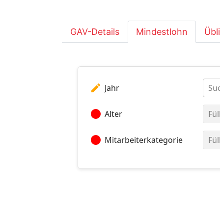
GAV-Details
Mindestlohn
Übl
edit
Jahr
Suc
circle
Alter
Fül
circle
Mitarbeiterkategorie
Fül