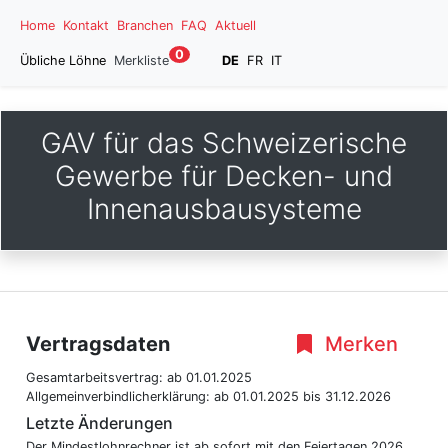
Home
Kontakt
Branchen
FAQ
Aktuell
0
Übliche Löhne
Merkliste
DE
FR
IT
GAV für das Schweizerische
Gewerbe für Decken- und
Innenausbausysteme
Vertragsdaten
Merken
Gesamtarbeitsvertrag:
ab 01.01.2025
Allgemeinverbindlicherklärung:
ab 01.01.2025
bis 31.12.2026
Letzte Änderungen
Der Mindestlohnrechner ist ab sofort mit den Feiertagen 2026