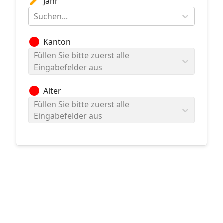
edit
Jahr
Suchen...
circle
Kanton
Füllen Sie bitte zuerst alle
Eingabefelder aus
circle
Alter
Füllen Sie bitte zuerst alle
Eingabefelder aus