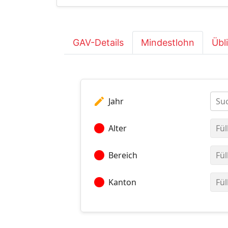
GAV-Details
Mindestlohn
Übl
edit
Jahr
Suc
circle
Alter
Fül
circle
Bereich
Fül
circle
Kanton
Fül