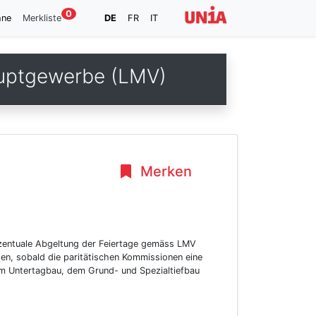
0
hne
Merkliste
DE
FR
IT
auptgewerbe (LMV)
Merken
ozentuale Abgeltung der Feiertage gemäss LMV
den, sobald die paritätischen Kommissionen eine
im Untertagbau, dem Grund- und Spezialtiefbau