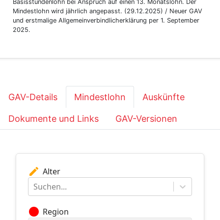
Basisstundenlohn bei Anspruch auf einen 13. Monatslohn. Der
Mindestlohn wird jährlich angepasst. (29.12.2025) / Neuer GAV
und erstmalige Allgemeinverbindlicherklärung per 1. September
2025.
GAV-Details
Mindestlohn
Auskünfte
Dokumente und Links
GAV-Versionen
edit
Alter
Suchen...
circle
Region