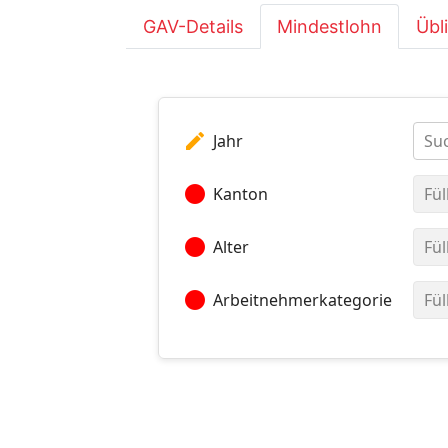
GAV-Details
Mindestlohn
Übl
edit
Jahr
Suc
circle
Kanton
Fül
circle
Alter
Fül
circle
Arbeitnehmerkategorie
Fül